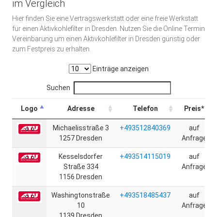
im Vergleich
Hier finden Sie eine Vertragswerkstatt oder eine freie Werkstatt
für einen Aktivkohlefilter in Dresden. Nutzen Sie die Online Termin
Vereinbarung um einen Aktivkohlefilter in Dresden günstig oder
zum Festpreis zu erhalten.
Einträge anzeigen
Suchen
Logo
Adresse
Telefon
Preis*
Michaelisstraße 3
+493512840369
auf
1257 Dresden
Anfrage
Kesselsdorfer
+493514115019
auf
Straße 334
Anfrage
1156 Dresden
Washingtonstraße
+493518485437
auf
10
Anfrage
1139 Dresden