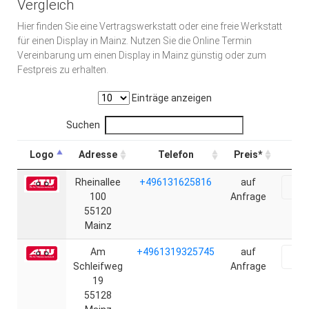
Vergleich
Hier finden Sie eine Vertragswerkstatt oder eine freie Werkstatt
für einen Display in Mainz. Nutzen Sie die Online Termin
Vereinbarung um einen Display in Mainz günstig oder zum
Festpreis zu erhalten.
Einträge anzeigen
Suchen
Logo
Adresse
Telefon
Preis*
Rheinallee
+496131625816
auf
Onl
100
Anfrage
55120
Mainz
Am
+4961319325745
auf
Onl
Schleifweg
Anfrage
19
55128