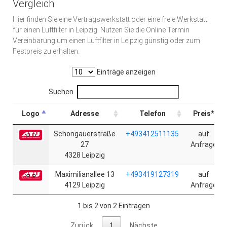
Vergleich
Hier finden Sie eine Vertragswerkstatt oder eine freie Werkstatt
für einen Luftfilter in Leipzig. Nutzen Sie die Online Termin
Vereinbarung um einen Luftfilter in Leipzig günstig oder zum
Festpreis zu erhalten.
Einträge anzeigen
Suchen
Logo
Adresse
Telefon
Preis*
Schongauerstraße
+493412511135
auf
27
Anfrage
4328 Leipzig
Maximilianallee 13
+493419127319
auf
4129 Leipzig
Anfrage
1 bis 2 von 2 Einträgen
Zurück
1
Nächste