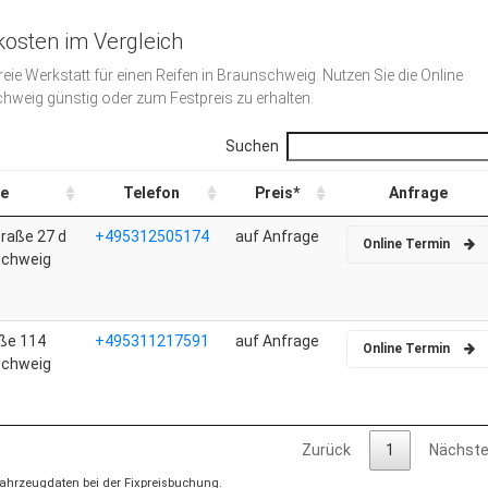
kosten im Vergleich
freie Werkstatt für einen Reifen in Braunschweig. Nutzen Sie die Online
hweig günstig oder zum Festpreis zu erhalten.
Suchen
e
Telefon
Preis*
Anfrage
raße 27 d
+495312505174
auf Anfrage
Online Termin
schweig
aße 114
+495311217591
auf Anfrage
Online Termin
schweig
Zurück
1
Nächst
 Fahrzeugdaten bei der Fixpreisbuchung.