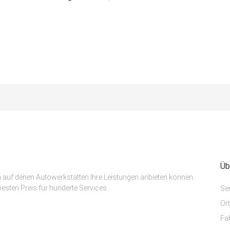
Üb
m auf denen Autowerkstätten Ihre Leistungen anbieten können.
esten Preis für hunderte Services.
Se
Or
Fa