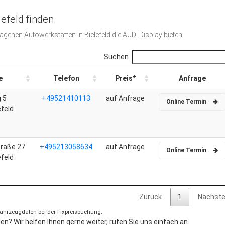
lefeld finden
ragenen Autowerkstätten in Bielefeld die AUDI Display bieten.
Suchen
e
Telefon
Preis*
Anfrage
 5
+49521410113
auf Anfrage
Online Termin
efeld
traße 27
+495213058634
auf Anfrage
Online Termin
efeld
Zurück
1
Nächst
 Fahrzeugdaten bei der Fixpreisbuchung.
n? Wir helfen Ihnen gerne weiter, rufen Sie uns einfach an.