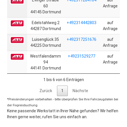
Evinger Straße
+492317284104
auf
60
Anfrage
44145 Dortmund
Edelstahlweg 2
+492314442803
auf
44287 Dortmund
Anfrage
Luisenglück 35
+492317251676
auf
44225 Dortmund
Anfrage
Westfalendamm
+49231529277
auf
94
Anfrage
44141 Dortmund
1 bis 6 von 6 Einträgen
Zurück
1
Nächste
*Preisänderungen vorbehalten - bitte überprüfen Sie Ihre Fahrzeugdaten bei
der Fixpreisbuchung.
Keine passende Werkstatt in Ihrer Nähe gefunden? Wir helfen
Ihnen gerne weiter, rufen Sie uns einfach an.