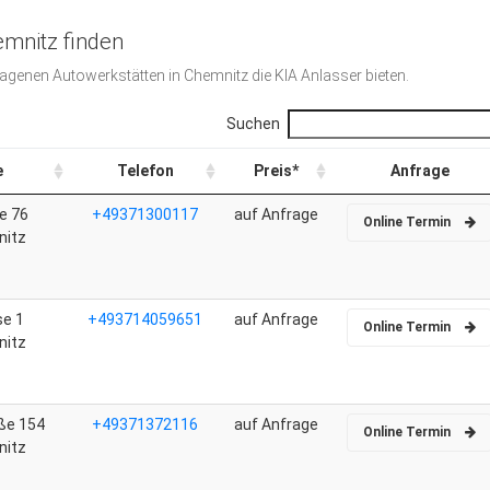
emnitz finden
tragenen Autowerkstätten in Chemnitz die KIA Anlasser bieten.
Suchen
e
Telefon
Preis*
Anfrage
e 76
+49371300117
auf Anfrage
Online Termin
nitz
se 1
+493714059651
auf Anfrage
Online Termin
nitz
aße 154
+49371372116
auf Anfrage
Online Termin
nitz