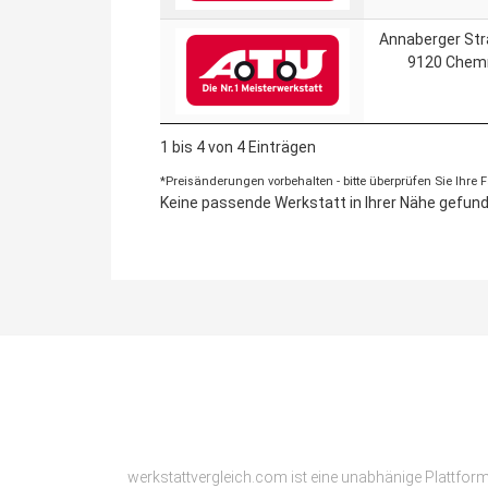
Annaberger Str
9120 Chem
1 bis 4 von 4 Einträgen
*Preisänderungen vorbehalten - bitte überprüfen Sie Ihre
Keine passende Werkstatt in Ihrer Nähe gefunde
werkstattvergleich.com ist eine unabhänige Plattfor