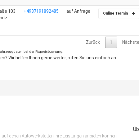
aße 103
+4937191892485
auf Anfrage
Online Termin
nitz
Zurück
1
Nächst
 Fahrzeugdaten bei der Fixpreisbuchung.
n? Wir helfen Ihnen gerne weiter, rufen Sie uns einfach an.
Üb
m auf denen Autowerkstätten Ihre Leistungen anbieten können.