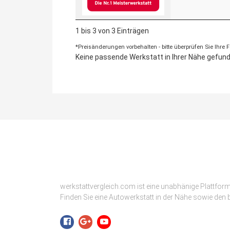
1 bis 3 von 3 Einträgen
*Preisänderungen vorbehalten - bitte überprüfen Sie Ihre
Keine passende Werkstatt in Ihrer Nähe gefunde
werkstattvergleich.com ist eine unabhänige Plattfor
Finden Sie eine Autowerkstatt in der Nähe sowie den b