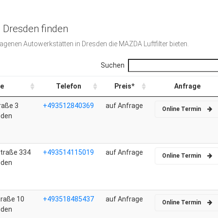
n Dresden finden
tragenen Autowerkstätten in Dresden die MAZDA Luftfilter bieten.
Suchen
e
Telefon
Preis*
Anfrage
raße 3
+493512840369
auf Anfrage
Online Termin
sden
Straße 334
+493514115019
auf Anfrage
Online Termin
sden
raße 10
+493518485437
auf Anfrage
Online Termin
sden