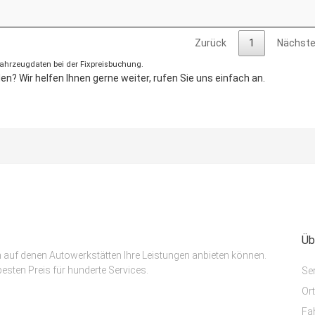
Zurück
1
Nächst
 Fahrzeugdaten bei der Fixpreisbuchung.
n? Wir helfen Ihnen gerne weiter, rufen Sie uns einfach an.
Üb
m auf denen Autowerkstätten Ihre Leistungen anbieten können.
esten Preis für hunderte Services.
Se
Or
Fa