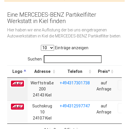
Eine MERCEDES-BENZ Partikelfilter
Werkstatt in Kiel finden
Hier haben wir eine Auflistung der bei uns eingetragenen
Autowerkstätten in Kiel die MERCEDES-BENZ Partikelfilter bieten.
Einträge anzeigen
Suchen
Logo
Adresse
Telefon
Preis*
Werftstraße
+494317301738
auf
Onl
200
Anfrage
24143 Kiel
Suchskrug
+494312597747
auf
Onl
10
Anfrage
24107 Kiel