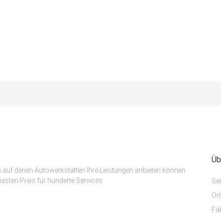
Üb
m auf denen Autowerkstätten Ihre Leistungen anbieten können.
esten Preis für hunderte Services.
Se
Or
Fa