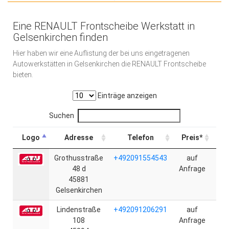
Eine RENAULT Frontscheibe Werkstatt in
Gelsenkirchen finden
Hier haben wir eine Auflistung der bei uns eingetragenen
Autowerkstätten in Gelsenkirchen die RENAULT Frontscheibe
bieten.
Einträge anzeigen
Suchen
Logo
Adresse
Telefon
Preis*
Grothusstraße
+492091554543
auf
O
48 d
Anfrage
45881
Gelsenkirchen
Lindenstraße
+492091206291
auf
O
108
Anfrage