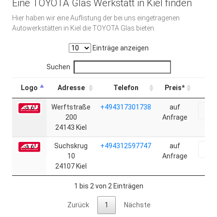
Eine TOYOTA Glas Werkstatt in Kiel finden
Hier haben wir eine Auflistung der bei uns eingetragenen
Autowerkstätten in Kiel die TOYOTA Glas bieten.
Einträge anzeigen
Suchen
Logo
Adresse
Telefon
Preis*
Werftstraße
+494317301738
auf
Onl
200
Anfrage
24143 Kiel
Suchskrug
+494312597747
auf
Onl
10
Anfrage
24107 Kiel
1 bis 2 von 2 Einträgen
Zurück
1
Nächste