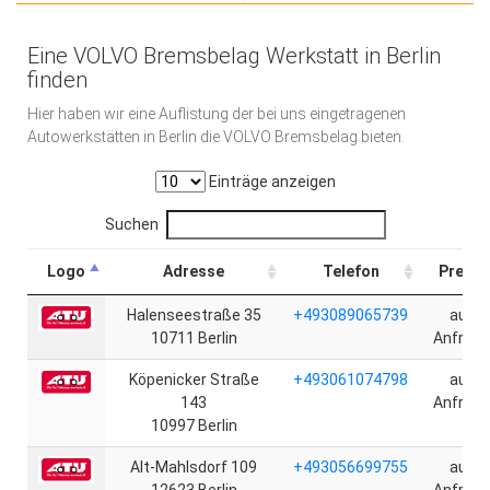
Eine VOLVO Bremsbelag Werkstatt in Berlin
finden
Hier haben wir eine Auflistung der bei uns eingetragenen
Autowerkstätten in Berlin die VOLVO Bremsbelag bieten.
Einträge anzeigen
Suchen
Logo
Adresse
Telefon
Preis*
Halenseestraße 35
+493089065739
auf
10711 Berlin
Anfrage
Köpenicker Straße
+493061074798
auf
143
Anfrage
10997 Berlin
Alt-Mahlsdorf 109
+493056699755
auf