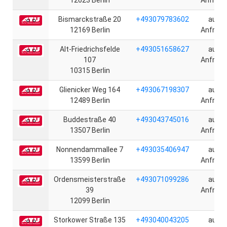
12623 Berlin
Anfrage
Bismarckstraße 20
+493079783602
auf
12169 Berlin
Anfrage
Alt-Friedrichsfelde
+493051658627
auf
107
Anfrage
10315 Berlin
Glienicker Weg 164
+493067198307
auf
12489 Berlin
Anfrage
Buddestraße 40
+493043745016
auf
13507 Berlin
Anfrage
Nonnendammallee 7
+493035406947
auf
13599 Berlin
Anfrage
Ordensmeisterstraße
+493071099286
auf
39
Anfrage
12099 Berlin
Storkower Straße 135
+493040043205
auf