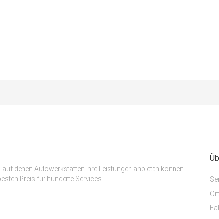
Üb
m auf denen Autowerkstätten Ihre Leistungen anbieten können.
esten Preis für hunderte Services.
Se
Or
Fa