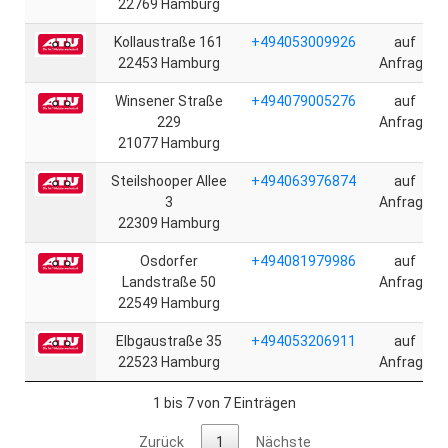
22769 Hamburg
Kollaustraße 161
+494053009926
auf
22453 Hamburg
Anfrage
Winsener Straße
+494079005276
auf
229
Anfrage
21077 Hamburg
Steilshooper Allee
+494063976874
auf
3
Anfrage
22309 Hamburg
Osdorfer
+494081979986
auf
Landstraße 50
Anfrage
22549 Hamburg
Elbgaustraße 35
+494053206911
auf
22523 Hamburg
Anfrage
1 bis 7 von 7 Einträgen
Zurück
1
Nächste