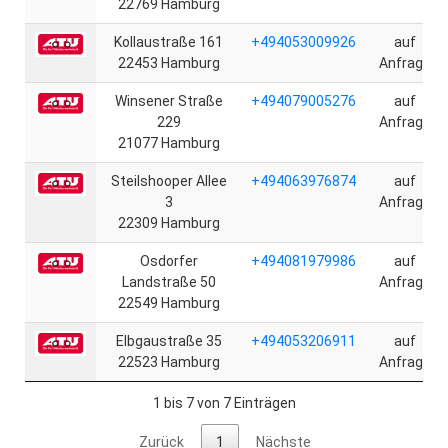
22769 Hamburg
Kollaustraße 161
+494053009926
auf
22453 Hamburg
Anfrage
Winsener Straße
+494079005276
auf
229
Anfrage
21077 Hamburg
Steilshooper Allee
+494063976874
auf
3
Anfrage
22309 Hamburg
Osdorfer
+494081979986
auf
Landstraße 50
Anfrage
22549 Hamburg
Elbgaustraße 35
+494053206911
auf
22523 Hamburg
Anfrage
1 bis 7 von 7 Einträgen
Zurück
1
Nächste