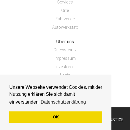
Services
Orte
Fahrzeuge
Autowerkstatt
Über uns
Datenschutz
Impressum
Investoren
Login
Unsere Webseite verwendet Cookies, mit der
Nutzung erklären Sie sich damit
einverstanden
Datenschutzerklärung
OK
COPYRIGHT © 2019 - WERKSTATTVERGLEICH.COM - GÜNSTIGE
AUTOWERKSTATT EINFACH FINDEN.