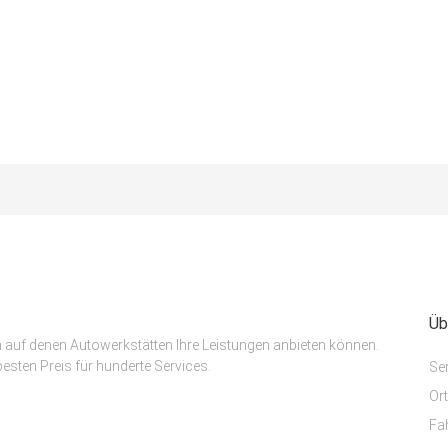
Üb
m auf denen Autowerkstätten Ihre Leistungen anbieten können.
esten Preis für hunderte Services.
Se
Or
Fa