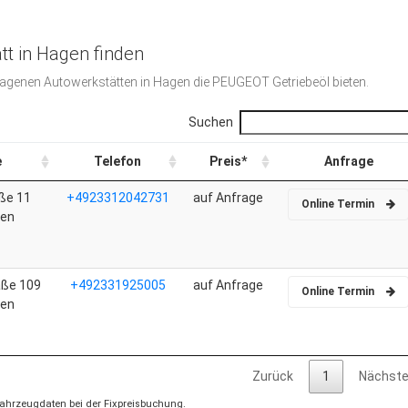
t in Hagen finden
etragenen Autowerkstätten in Hagen die PEUGEOT Getriebeöl bieten.
Suchen
e
Telefon
Preis*
Anfrage
ße 11
+4923312042731
auf Anfrage
Online Termin
gen
aße 109
+492331925005
auf Anfrage
Online Termin
gen
Zurück
1
Nächst
 Fahrzeugdaten bei der Fixpreisbuchung.