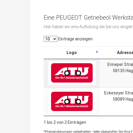
Eine PEUGEOT Getriebeöl Werkstat
Hier haben wir eine Auflistung der bei uns eing
Einträge anzeigen
Logo
Adress
Enneper Stra
58135 Ha
Eckeseyer Str
58089 Ha
1 bis 2 von 2 Einträgen
*Preisänderungen vorbehalten - bitte überprüfen Sie Ihre