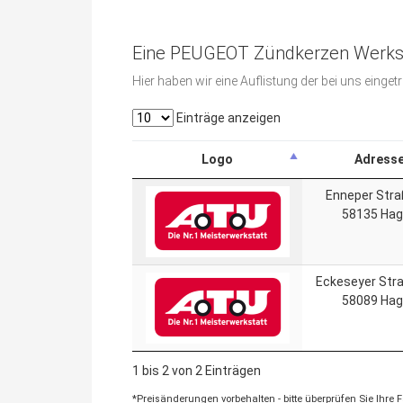
Eine PEUGEOT Zündkerzen Werksta
Hier haben wir eine Auflistung der bei uns eing
Einträge anzeigen
Logo
Adress
Enneper Stra
58135 Ha
Eckeseyer Str
58089 Ha
1 bis 2 von 2 Einträgen
*Preisänderungen vorbehalten - bitte überprüfen Sie Ihre