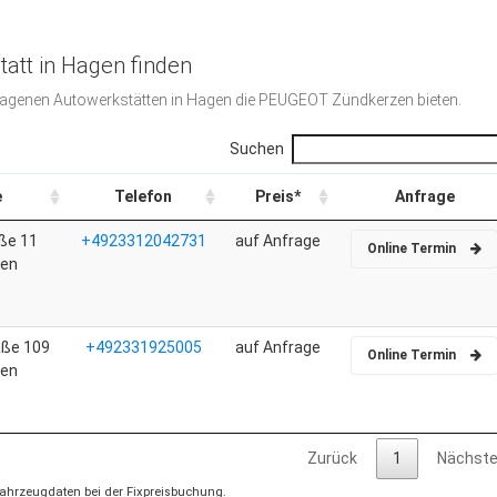
tt in Hagen finden
etragenen Autowerkstätten in Hagen die PEUGEOT Zündkerzen bieten.
Suchen
e
Telefon
Preis*
Anfrage
ße 11
+4923312042731
auf Anfrage
Online Termin
gen
aße 109
+492331925005
auf Anfrage
Online Termin
gen
Zurück
1
Nächst
 Fahrzeugdaten bei der Fixpreisbuchung.