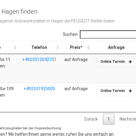
n Hagen finden
etragenen Autowerkstätten in Hagen die PEUGEOT Reifen bieten.
Suchen
e
Telefon
Preis*
Anfrage
ße 11
+4923312042731
auf Anfrage
Online Termin
gen
aße 109
+492331925005
auf Anfrage
Online Termin
gen
Zurück
1
Nächst
 Fahrzeugdaten bei der Fixpreisbuchung.
n? Wir helfen Ihnen gerne weiter, rufen Sie uns einfach an.