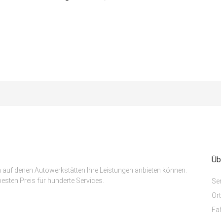
Üb
m auf denen Autowerkstätten Ihre Leistungen anbieten können.
esten Preis für hunderte Services.
Se
Or
Fa